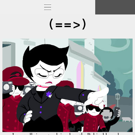
(==>)